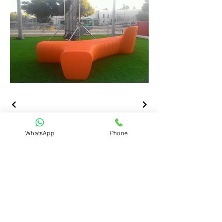
כתובתנו
WhatsApp
Phone
הפיקוס 65,נווה ימין
א׳-ו
׳: הגעה בתיאום מראש
info@caddecor.co.il
0505664667