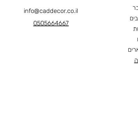
ר
info@caddecor.co.il
בים
0505664667
ת
רים
ה