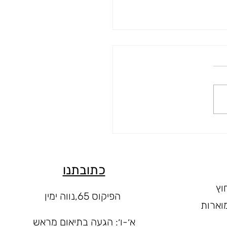
חוץ יוקרתי: שולחנות בר -
 וגמישות
כתובתנו
וץ
הפיקוס 65,נווה ימין
וארות
א׳-ו
׳: הגעה בתיאום מראש