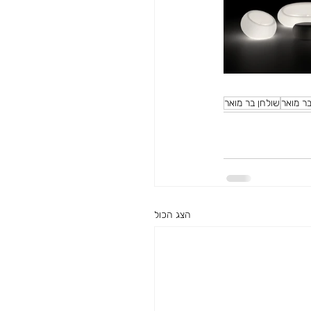
ר מואר
שולחן בר מואר
הצג הכול