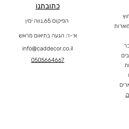
כתובתנו
וץ
הפיקוס 65,נווה ימין
וארות
א׳-ו
׳: הגעה בתיאום מראש
ר
info@caddecor.co.il
בים
0505664667
ת
רים
ה