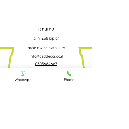
כתובתנו
הפיקוס 65,נווה ימין
א׳-ו
׳: הגעה בתיאום מראש
info@caddecor.co.il
0505664667
WhatsApp
Phone
הצהרת נגישות
לפרטים נוספים, הזמנות ושאלות הירשמו
עכשיו ונחזור בהקדם
שם פרטי ושם משפחה