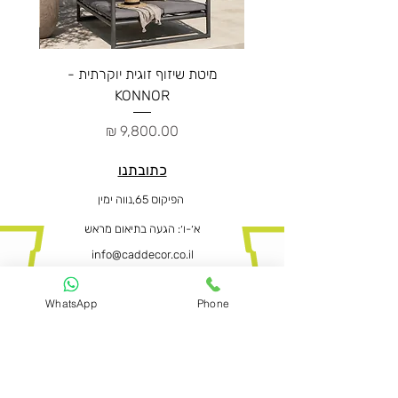
מיטת שיזוף זוגית יוקרתית -
ספה יו
KONNOR
מחיר
כתובתנו
הפיקוס 65,נווה ימין
א׳-ו
׳: הגעה בתיאום מראש
info@caddecor.co.il
0505664667
WhatsApp
Phone
הצהרת נגישות
לפרטים נוספים, הזמנות ושאלות הירשמו