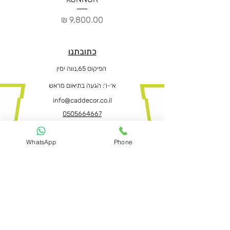
מחיר
כתובתנו
הפיקוס 65,נווה ימין
א׳-ו
׳: הגעה בתיאום מראש
info@caddecor.co.il
0505664667
WhatsApp
Phone
הצהרת נגישות
לפרטים נוספים, הזמנות ושאלות הירשמו
עכשיו ונחזור בהקדם
שם פרטי ושם משפחה