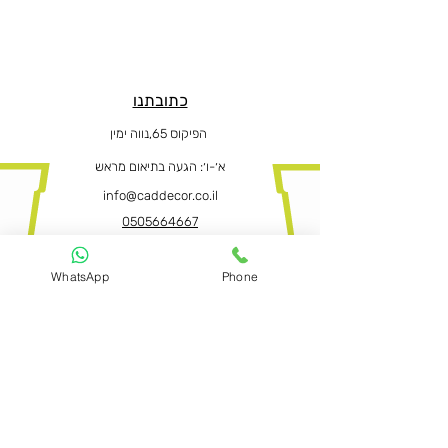
כתובתנו
הפיקוס 65,נווה ימין
א׳-ו
׳: הגעה בתיאום מראש
info@caddecor.co.il
0505664667
WhatsApp
Phone
הצהרת נגישות
לפרטים נוספים, הזמנות ושאלות הירשמו
עכשיו ונחזור בהקדם
שם פרטי ושם משפחה