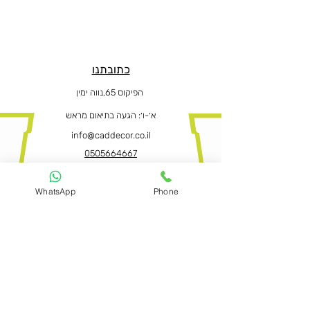
כתובתנו
הפיקוס 65,נווה ימין
א׳-ו
׳: הגעה בתיאום מראש
info@caddecor.co.il
0505664667
WhatsApp
Phone
הצהרת נגישות
לפרטים נוספים, הזמנות ושאלות הירשמו
עכשיו ונחזור בהקדם
שם פרטי ושם משפחה