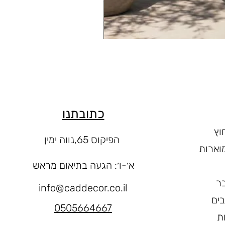
כתובתנו
וץ
הפיקוס 65,נווה ימין
וארות
א׳-ו
׳: הגעה בתיאום מראש
ר
info@caddecor.co.il
בים
0505664667
ת