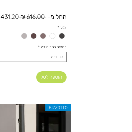
מחיר
החל מ-
 ‏616.00 ‏₪ 
431.20 ₪
רגיל
צבע
*
למחיר בחר מידה
*
לבחירה
הוספה לסל
BIZZOTTO