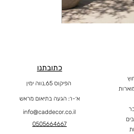
כתובתנו
וץ
הפיקוס 65,נווה ימין
וארות
א׳-ו
׳: הגעה בתיאום מראש
ר
info@caddecor.co.il
בים
0505664667
ת