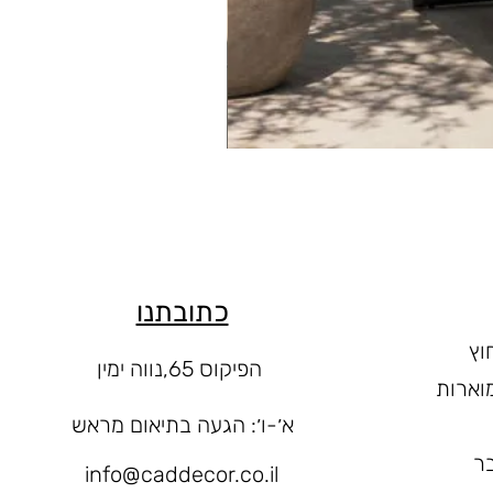
כתובתנו
וץ
הפיקוס 65,נווה ימין
וארות
א׳-ו
׳: הגעה בתיאום מראש
ר
info@caddecor.co.il