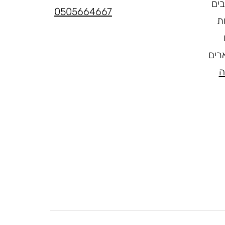
בים
0505664667
ת
רים
ה