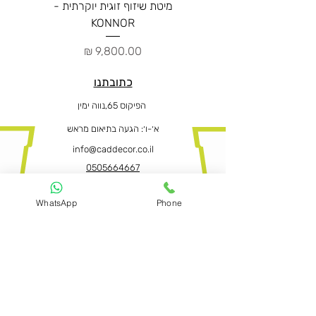
מיטת שיזוף זוגית יוקרתית -
ספה יו
KONNOR
מחיר
כתובתנו
הפיקוס 65,נווה ימין
א׳-ו
׳: הגעה בתיאום מראש
info@caddecor.co.il
0505664667
WhatsApp
Phone
הצהרת נגישות
לפרטים נוספים, הזמנות ושאלות הירשמו
עכשיו ונחזור בהקדם
שם פרטי ושם משפחה