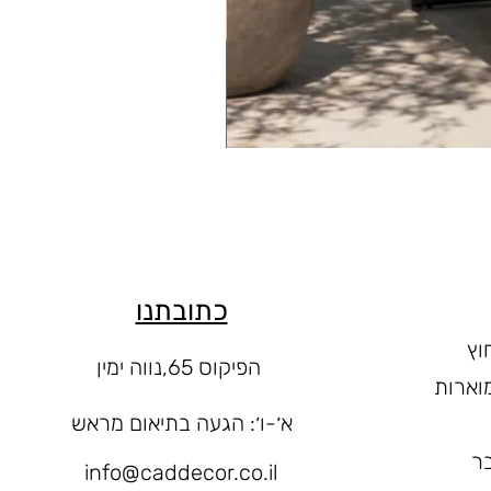
כתובתנו
וץ
הפיקוס 65,נווה ימין
וארות
א׳-ו
׳: הגעה בתיאום מראש
ר
info@caddecor.co.il