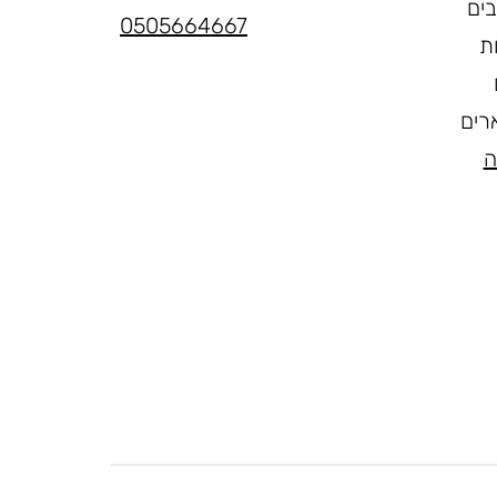
בים
0505664667
ת
רים
ה