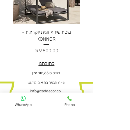
מיטת שיזוף זוגית יוקרתית -
ספה יו
KONNOR
מחיר
כתובתנו
הפיקוס 65,נווה ימין
א׳-ו
׳: הגעה בתיאום מראש
info@caddecor.co.il
0505664667
WhatsApp
Phone
הצהרת נגישות