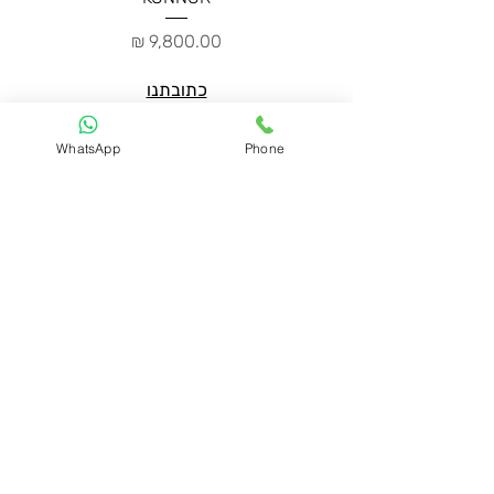
מחיר
כתובתנו
הפיקוס 65,נווה ימין
WhatsApp
Phone
א׳-ו
׳: הגעה בתיאום מראש
info@caddecor.co.il
0505664667
הצהרת נגישות
לפרטים נוספים, הזמנות ושאלות הירשמו
עכשיו ונחזור בהקדם
שם פרטי ושם משפחה