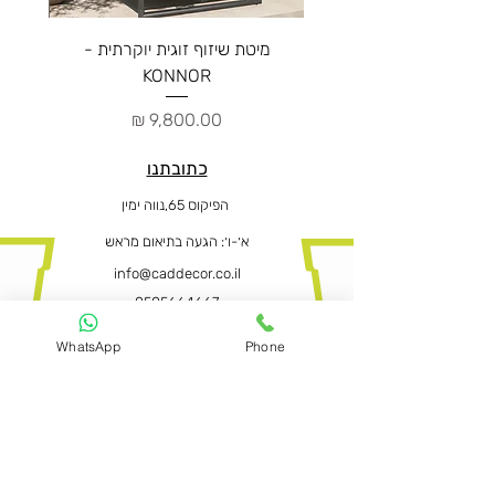
מיטת שיזוף זוגית יוקרתית -
ספה יו
KONNOR
מחיר
כתובתנו
הפיקוס 65,נווה ימין
א׳-ו
׳: הגעה בתיאום מראש
info@caddecor.co.il
0505664667
WhatsApp
Phone
הצהרת נגישות
לפרטים נוספים, הזמנות ושאלות הירשמו
עכשיו ונחזור בהקדם