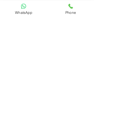
תאורה שיהפוך את השטח לחלל חי ומואר גם
בשעות הלילה.
WhatsApp
Phone
כתובתנו
הפיקוס 65,נווה ימין
א׳-ו
׳: הגעה בתיאום מראש
info@caddecor.co.il
0505664667
הצהרת נגישות
לפרטים נוספים, הזמנות ושאלות הירשמו
עכשיו ונחזור בהקדם
שם פרטי ושם משפחה