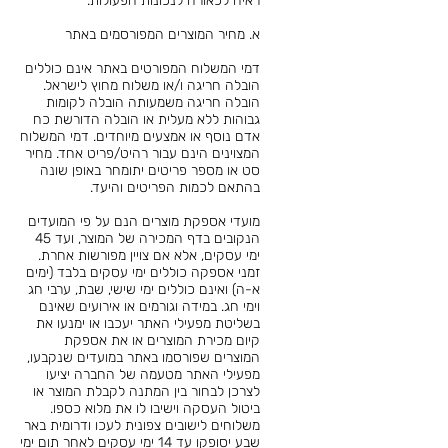
ראיה לכאורה לנכונות הפעולות.
​א. מחיר המוצרים המפורסמים באתר
דמי המשלוח המפורטים באתר אינם כוללים
הובלה חריגה ו/או משלוח מחוץ לישראל.
הובלה חריגה משמעותה הובלה לקומות
גבוהות ללא מעלית או הובלה הדורשת כח
אדם נוסף או אמצעים מיוחדים. דמי המשלוח
המצוינים הינם עבור רהיט/פריט אחד. מחיר
סט או מספר פריטים יתומחר באופן שונה
בהתאם לכמות הפריטים והיעד.
​מועדי אספקת מוצרים הנם על פי המועדים
הנקובים בדף המכירה של המוצר, ועד 45
ימי עסקים, אלא אם צויין מפורשות אחרת.
זמני אספקה כוללים ימי עסקים בלבד (ימים
א-ה) ואינם כוללים ימי שישי, שבת, ערבי חג
וימי חג. במידה וגורמים או אירועים שאינם
בשליטת מפעילי האתר יעכבו או ימנעו את
קיום מכירת המוצרים או את אספקת
המוצרים שפורסמו באתר במועדים שנקבעו,
מפעילי האתר מטעמה של החברה יציעו
לצרכן לבחור בין המתנה לקבלת המוצר או
ביטול העסקה וישיבו לו את מלוא כספו.
משלוחים לישובים צפונית לעכו ודרומית באר
שבע יסופקו עד 14 ימי עסקים לאחר תום ימי