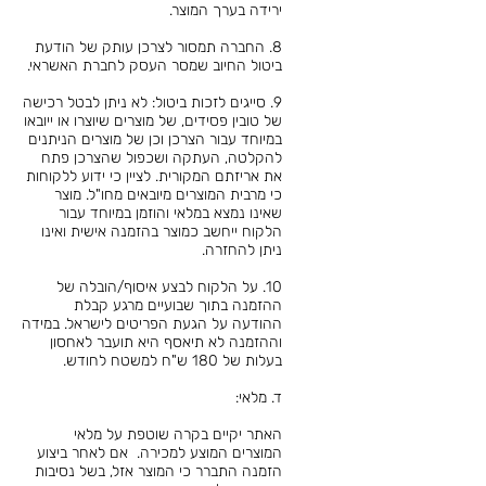
ירידה בערך המוצר.
8. החברה תמסור לצרכן עותק של הודעת
ביטול החיוב שמסר העסק לחברת האשראי.
9. סייגים לזכות ביטול: לא ניתן לבטל רכישה
של טובין פסידים, של מוצרים שיוצרו או ייובאו
במיוחד עבור הצרכן וכן של מוצרים הניתנים
להקלטה, העתקה ושכפול שהצרכן פתח
את אריזתם המקורית. לציין כי ידוע ללקוחות
כי מרבית המוצרים מיובאים מחו"ל. מוצר
שאינו נמצא במלאי והוזמן במיוחד עבור
הלקוח ייחשב כמוצר בהזמנה אישית ואינו
ניתן להחזרה.
10. על הלקוח לבצע איסוף/הובלה של
ההזמנה בתוך שבועיים מרגע קבלת
ההודעה על הגעת הפריטים לישראל. במידה
וההזמנה לא תיאסף היא תועבר לאחסון
בעלות של 180 ש"ח למשטח לחודש.
​ד. מלאי:
האתר יקיים בקרה שוטפת על מלאי
המוצרים המוצע למכירה. אם לאחר ביצוע
הזמנה התברר כי המוצר אזל, בשל נסיבות