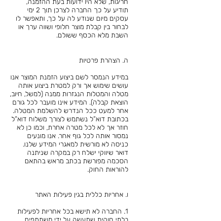
חריגות, שלא היו ידועות בעת ההזמנה,
תודיע על כך החברה לצרכן תוך 2 ימי
עסקים מיום שנודע לה על כך, ותאפשר לו
לבחור בין קבלת מוצר חלופי ושווה ערך או
השבת מלא הכסף ששולם.
ה. הצהרת פרטיות
במידע הנמסר לשם ביצוע הזמנת המוצר אנו
עושים שימוש אך ורק למטרת ביצוע אותה
מטלה והמטלות הנגזרות ממנה (למשל, חיוב,
הוצאת קבלה). המידע אינו מועבר לכל גורם
אחר למעט ככל הנדרש להשלמת המטלה.
בכתובת דוא”ל נשתמש לצורך משלוח דוא”ל
חוזר אך לא לכל מטרה אחרת, וכמו כן לא
נמסור אותה לכל גוף אחר. אנו מונעים
כניסה לא מורשית למאגרי המידע שלנו.
דואר שיווקי ישלח רק במקרה שניתנה
הסכמה מפורשת בכתב מראש בהתאם
להוראות החוק.
ו. אחריות כללית בגין פעילות האתר
1. החברה לא תישא בכל אחריות לפעילות
בלתי חוקית שתעשה על ידי משתתפים