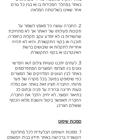
באתר במהלך המכירות בו או בגין כל גורם
אחר שאינו בשליטתה המלאה.
2. החברה עושה כל מאמץ לשמור על
תקינות פעילותו של האתר אך לא מתחייבת
שהשירות בו לא יופרע עקב תקלות בחומרה,
תוכנה או בקווי התקשורת, והיא לא תהיה
אחריות לתקלות או שיבושים ברשת
האינטרנט או בקווי התקשורת.
3. לעתים יתכנו טעויות צילום ו/או הפרשי
גוונים בין תצלומי המוצרים המתפרסמים
באתר לבין הגוונים המדויקים של המוצרים
כפי שיסופקו בפועל. בכל מקרה של פער
מהותי, החברה תציין זאת באתר. אם נפלה
טעות חריגה וברורה על פניה ובתום לב
בתיאור המוצר, לא יחייב הדבר את החברה,
החברה תאפשר ביטול והשבת מלוא הכסף
ששילם הצרכן.
סמכות שיפוט
1. סמכות השיפוט הבלעדית לכל מחלוקת
הקשורה ברכישה באתר תידון בבית המשפט