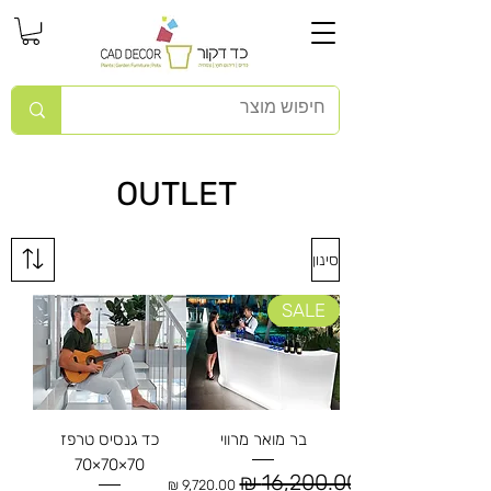
OUTLET
סינון
SALE
בר מואר מרווי
כד גנסיס טרפז
70×70×70
מחיר רגיל
מחיר מבצע