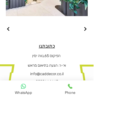
כתובתנו
הפיקוס 65,נווה ימין
א׳-ו
׳: הגעה בתיאום מראש
info@caddecor.co.il
0505664667
WhatsApp
Phone
הצהרת נגישות
לפרטים נוספים, הזמנות ושאלות הירשמו
עכשיו ונחזור בהקדם