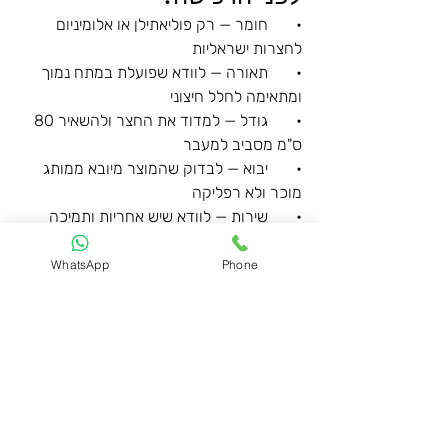
•       חומר — רק פוליאתילן או אלומיניום 
לחצרות ישראליות
•       תאורה — לוודא שפועלת במתח נמוך 
ומתאימה לחלל חיצוני
•       גודל — למדוד את החצר ולהשאיר 80 
ס"מ מסביב למעבר
•       יבוא — לבדוק שהמוצר מיובא ממותג 
מוכר ולא רפליקה
•       שירות — לוודא שיש אחריות ותמיכה 
מקומית
WhatsApp
Phone
רוצים לראות את הקולקציה המלאה?
כד דקור מציגה מאות מוצרי ריהוט גן איטלקי 
מקוריים — מערכות ישיבה מוארות, כדים, 
מיטות שיזוף וברים. הגעה בתיאום מראש 
לנווה ימין.
טלפון: 050-5664667
אתר: 
www.caddecor.co.il