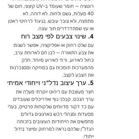
רוטציה — חומר שעומד ב-UV קיצוני, חום של 
40 מעלות, גשם ולחות. לא דוהה, לא 
מתפצח, ולא צובר עובש. בניגוד לרהיטי ראטן 
או עץ שמתדרדרים תוך עונה.
4. שינוי צבעים לפי מצב רוח
עם שלט רחוק או אפליקציה, אפשר לשנות 
את צבע התאורה — לבן חם לארוחת ערב, 
כחול לאירוע, ורוד לאירוע מיוחד. חלק 
מהמערכות תומכות גם במוזיקה ומסנכרנות 
את הצבע לקצב.
5. ערך עיצוב נדל"ני וייחודי אמיתי
חצר מעוצבת עם ריהוט יוקרתי מעלה את 
ערך הנכס. קבלני נוף ואדריכלים שעובדים 
עם כד דקור מדווחים שלקוחות פרטיים, בעלי 
מסעדות ומנהלי רכש בארגונים גדולים 
מחפשים את הייחודיות העיצובים בזכותה 
הנדל"ן שלהם נראה למרחוק ומייצר בידול 
ייחודי.