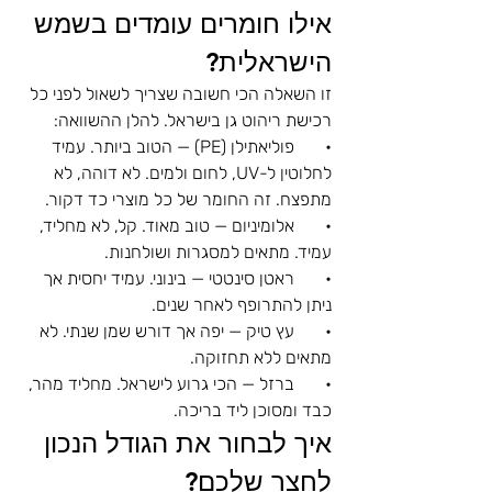
אילו חומרים עומדים בשמש 
הישראלית?
זו השאלה הכי חשובה שצריך לשאול לפני כל 
רכישת ריהוט גן בישראל. להלן ההשוואה:
•       פוליאתילן (PE) — הטוב ביותר. עמיד 
לחלוטין ל-UV, לחום ולמים. לא דוהה, לא 
מתפצח. זה החומר של כל מוצרי כד דקור.
•       אלומיניום — טוב מאוד. קל, לא מחליד, 
עמיד. מתאים למסגרות ושולחנות.
•       ראטן סינטטי — בינוני. עמיד יחסית אך 
ניתן להתרופף לאחר שנים.
•       עץ טיק — יפה אך דורש שמן שנתי. לא 
מתאים ללא תחזוקה.
•       ברזל — הכי גרוע לישראל. מחליד מהר, 
כבד ומסוכן ליד בריכה.
איך לבחור את הגודל הנכון 
לחצר שלכם?