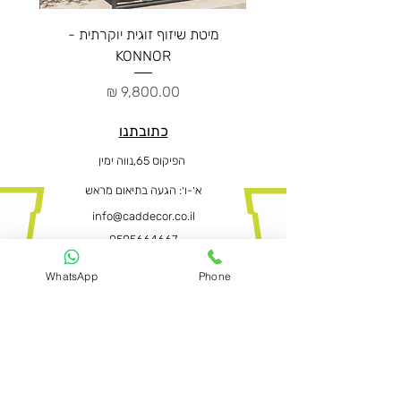
מיטת שיזוף זוגית יוקרתית -
ספה יו
KONNOR
מחיר
כתובתנו
הפיקוס 65,נווה ימין
א׳-ו
׳: הגעה בתיאום מראש
info@caddecor.co.il
0505664667
WhatsApp
Phone
הצהרת נגישות
לפרטים נוספים, הזמנות ושאלות הירשמו
עכשיו ונחזור בהקדם