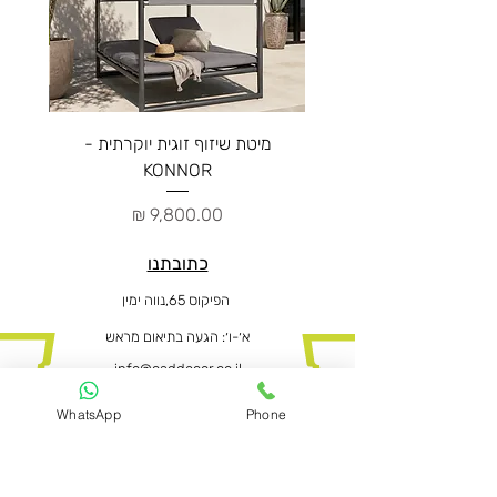
מיטת שיזוף זוגית יוקרתית -
ספה יו
KONNOR
מחיר
כתובתנו
הפיקוס 65,נווה ימין
א׳-ו
׳: הגעה בתיאום מראש
info@caddecor.co.il
0505664667
WhatsApp
Phone
הצהרת נגישות