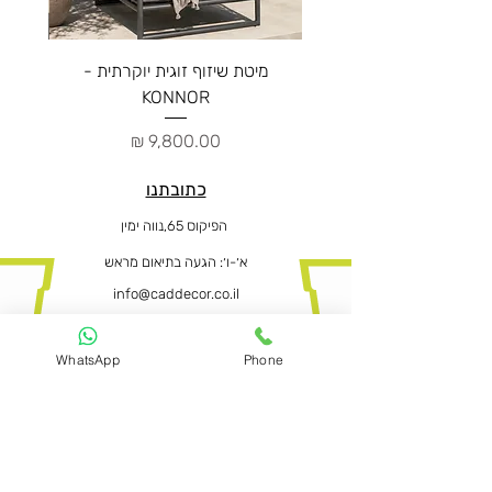
מיטת שיזוף זוגית יוקרתית -
ספה יו
KONNOR
מחיר
כתובתנו
הפיקוס 65,נווה ימין
א׳-ו
׳: הגעה בתיאום מראש
info@caddecor.co.il
0505664667
WhatsApp
Phone
הצהרת נגישות
לפרטים נוספים, הזמנות ושאלות הירשמו
עכשיו ונחזור בהקדם