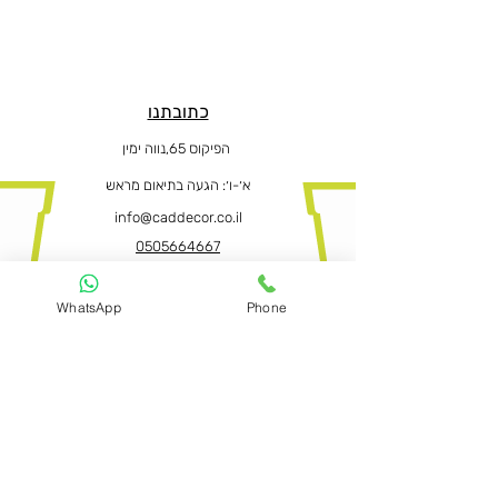
כתובתנו
הפיקוס 65,נווה ימין
א׳-ו
׳: הגעה בתיאום מראש
info@caddecor.co.il
0505664667
WhatsApp
Phone
הצהרת נגישות
לפרטים נוספים, הזמנות ושאלות הירשמו
עכשיו ונחזור בהקדם
שם פרטי ושם משפחה