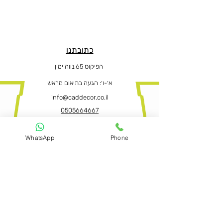
כתובתנו
הפיקוס 65,נווה ימין
א׳-ו
׳: הגעה בתיאום מראש
info@caddecor.co.il
0505664667
WhatsApp
Phone
הצהרת נגישות
לפרטים נוספים, הזמנות ושאלות הירשמו
עכשיו ונחזור בהקדם
שם פרטי ושם משפחה