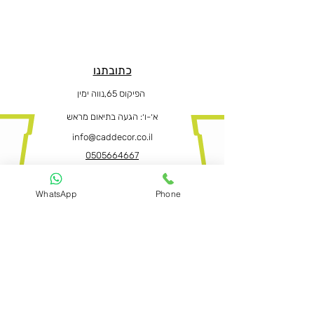
כתובתנו
הפיקוס 65,נווה ימין
א׳-ו
׳: הגעה בתיאום מראש
info@caddecor.co.il
0505664667
WhatsApp
Phone
הצהרת נגישות
לפרטים נוספים, הזמנות ושאלות הירשמו
עכשיו ונחזור בהקדם
שם פרטי ושם משפחה