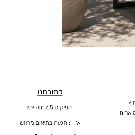
כתובתנו
וץ
הפיקוס 65,נווה ימין
וארות
א׳-ו
׳: הגעה בתיאום מראש
ר