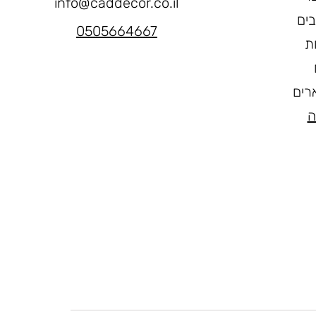
info@caddecor.co.il
בים
0505664667
ת
רים
ה