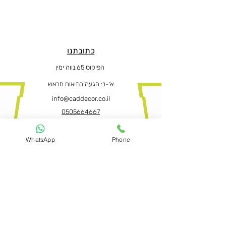
כתובתנו
הפיקוס 65,נווה ימין
א׳-ו
׳: הגעה בתיאום מראש
info@caddecor.co.il
0505664667
WhatsApp
Phone
הצהרת נגישות
לפרטים נוספים, הזמנות ושאלות הירשמו
עכשיו ונחזור בהקדם
שם פרטי ושם משפחה