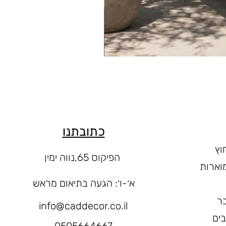
כתובתנו
וץ
הפיקוס 65,נווה ימין
וארות
א׳-ו
׳: הגעה בתיאום מראש
ר
info@caddecor.co.il
בים