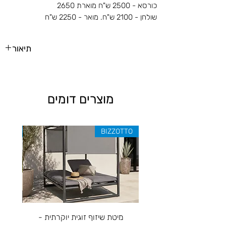
כורסא - 2500 ש"ח מוארת 2650
שולחן - 2100 ש"ח. מואר - 2250 ש"ח
תיאור
הסט כולל: ספה דו מושבית, שתי כורסאות ושולחן
* ניתן לרכוש הפריטים בנפרד
מוצרים דומים
ZOTTO
BIZZOTTO
מיטת שיזוף זוגית יוקרתית -
ספה יו