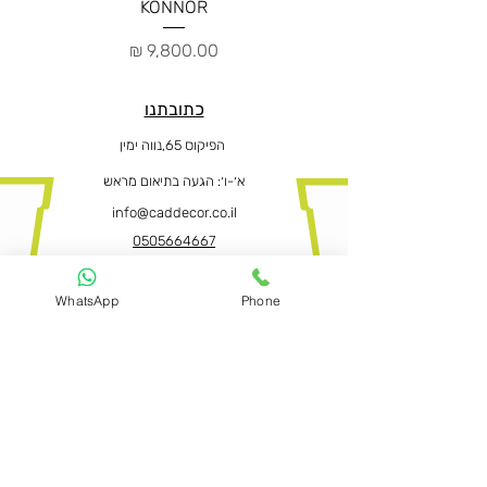
KONNOR
מחיר
כתובתנו
הפיקוס 65,נווה ימין
א׳-ו
׳: הגעה בתיאום מראש
info@caddecor.co.il
0505664667
WhatsApp
Phone
הצהרת נגישות
לפרטים נוספים, הזמנות ושאלות הירשמו
עכשיו ונחזור בהקדם
שם פרטי ושם משפחה