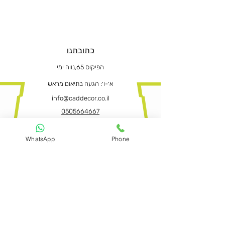
כתובתנו
הפיקוס 65,נווה ימין
א׳-ו
׳: הגעה בתיאום מראש
info@caddecor.co.il
0505664667
WhatsApp
Phone
הצהרת נגישות
לפרטים נוספים, הזמנות ושאלות הירשמו
עכשיו ונחזור בהקדם
שם פרטי ושם משפחה