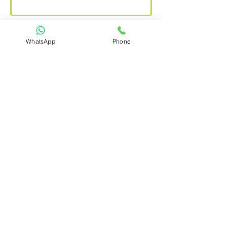
טלפון
WhatsApp
Phone
מייל
אני מסכים לתנאים ולתקנון האתר
הרשמו
ניתן לבצע את התשלום באמצעות :