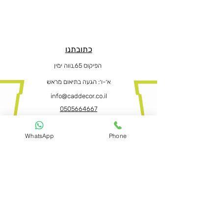
כתובתנו
הפיקוס 65,נווה ימין
א׳-ו
׳: הגעה בתיאום מראש
info@caddecor.co.il
0505664667
WhatsApp
Phone
הצהרת נגישות
לפרטים נוספים, הזמנות ושאלות הירשמו
עכשיו ונחזור בהקדם
שם פרטי ושם משפחה