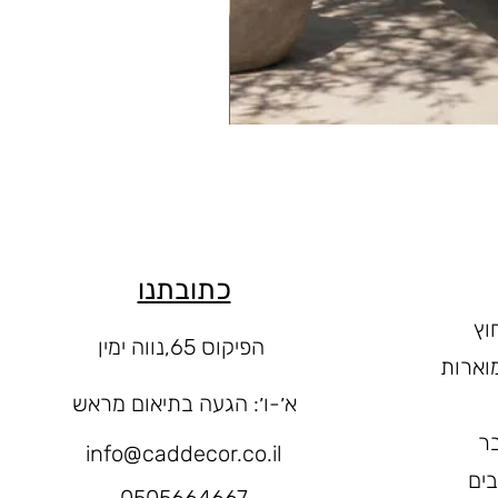
כתובתנו
וץ
הפיקוס 65,נווה ימין
וארות
א׳-ו
׳: הגעה בתיאום מראש
ר
info@caddecor.co.il
בים